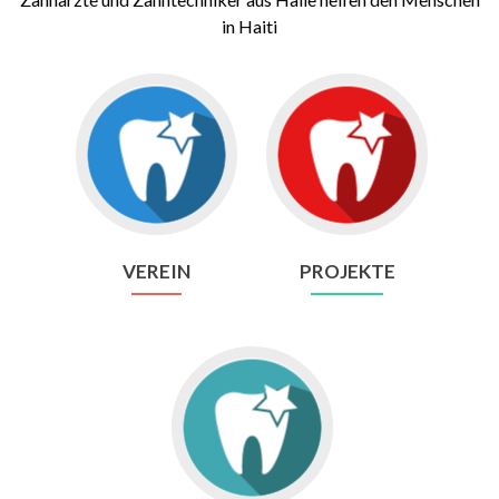
in Haiti
Gehe
Gehe
zu
zu
Verein
Projekte
VEREIN
PROJEKTE
Gehe
zu
Bilder